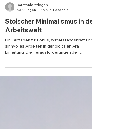
karstenhartdegen
vor 2 Tagen
15 Min. Lesezeit
Stoischer Minimalismus in der
Arbeitswelt
Ein Leitfaden für Fokus, Widerstandskraft und
sinnvolles Arbeiten in der digitalen Ära 1.
Einleitung: Die Herausforderungen der
modernen Arbeitswelt Die moderne
Arbeitswelt ist von einem inhärenten Paradox
geprägt: Einerseits eröffnen digitale
Technologien beispiellose Freiheiten wie
ortsungebundenes Arbeiten, flexible
Zeiteinteilung und globale Vernetzung.
Andererseits offenbart diese räumlich-zeitliche
Entgrenzung gravierende Kehrseiten. Die
Belastungsdynamiken zeitgenöss