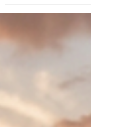
Stoische Selbsterkenntnis als Weg zur
authentischen Existenz „Werde, wer du bereits
bist.“ Dieser scheinbar paradoxe Satz, den wir
heute oft als moderne Lebensmaxime hören,
entfaltet sich bei genauerer Betrachtung als
einer der tiefgründigsten Leitsätze der
stoischen Philosophie, eine radikale Einladung
zur Selbstfindung, die bereits vor über
zweitausend Jahren formuliert wurde. Er
offenbart eine zentrale Einsicht der Antike wie
auch der modernen europäischen Philosophie
un