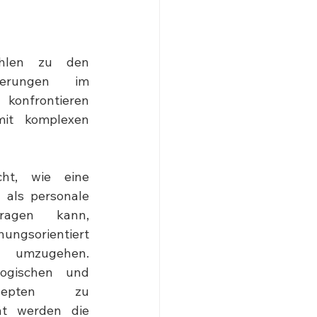
ählen zu den 
derungen im 
konfrontieren 
it komplexen 
ht, wie eine 
 als personale 
ragen kann, 
ungsorientiert 
 umzugehen. 
ogischen und 
zepten zu 
ät werden die 