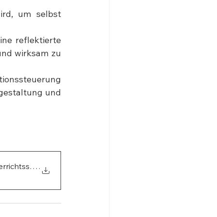
rd, um selbst 
e reflektierte 
und wirksam zu 
tionssteuerung 
gestaltung und 
rrichtsstörungen i
.