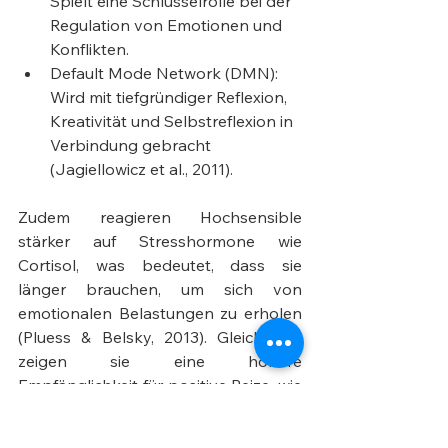
Spielt eine Schlüsselrolle bei der 
Regulation von Emotionen und 
Konflikten.
Default Mode Network (DMN): 
Wird mit tiefgründiger Reflexion, 
Kreativität und Selbstreflexion in 
Verbindung gebracht 
(Jagiellowicz et al., 2011).
Zudem reagieren Hochsensible 
stärker auf Stresshormone wie 
Cortisol, was bedeutet, dass sie 
länger brauchen, um sich von 
emotionalen Belastungen zu erholen 
(Pluess & Belsky, 2013). Gleichzeitig 
zeigen sie eine höhere 
Empfänglichkeit für positive Reize, wie 
Anerkennung, Schönheit oder 
sinnstiftende Tätigkeiten (Pluess, 