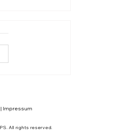
st Du EINEN, kennst
INEN.
|
Impressum
 All rights reserved.