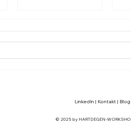
Werde, wer du bereits bist
Kenn
Du E
LinkedIn
|
Kontakt
|
Blog
© 2025 by HARTDEGEN-WORKSHOPS.