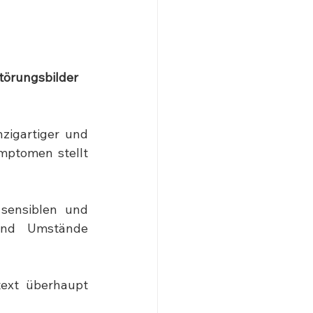
törungsbilder 
zigartiger und 
mptomen stellt 
sensiblen und 
 und Umstände 
ext überhaupt 