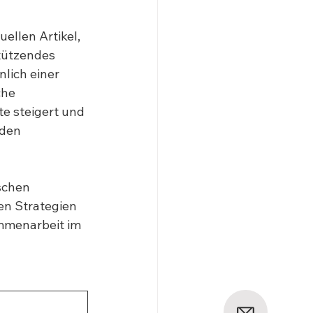
ellen Artikel, 
tützendes 
lich einer 
che 
te steigert und 
den 
schen 
n Strategien 
mmenarbeit im 