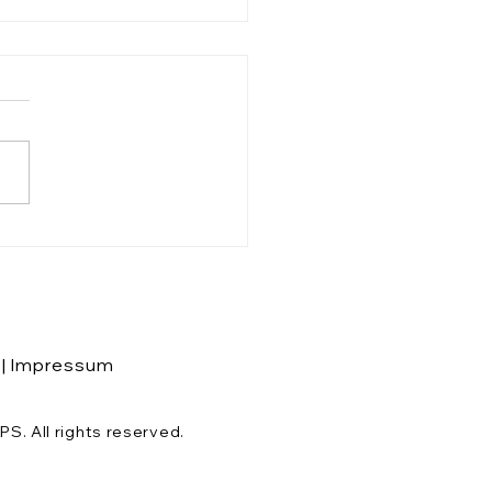
st Du EINEN, kennst
INEN.
|
Impressum
 All rights reserved.