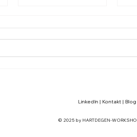
Werde, wer du bereits bist
Kenn
Du E
LinkedIn
|
Kontakt
|
Blog
© 2025 by HARTDEGEN-WORKSHOPS.