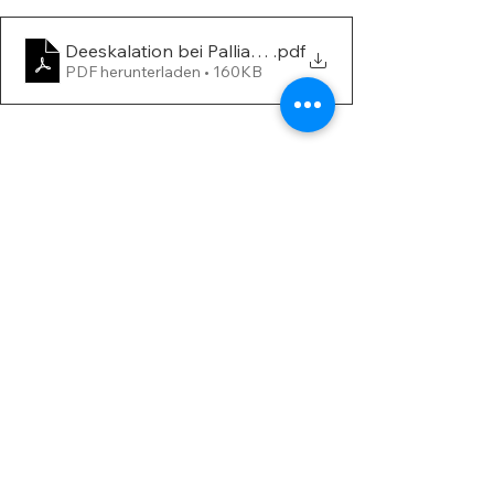
Deeskalation bei Palliativpatienten und deren Ange
.pdf
PDF herunterladen • 160KB
Alle ansehen
Aktuelle Beiträge